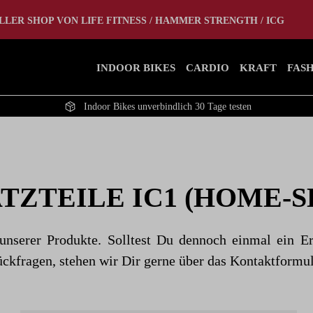
tlet
Home Gym
LLER SHOP VON LIFE FITNESS / HAMMER STRENGTH / ICG
INDOOR BIKES
CARDIO
KRAFT
FAS
Indoor Bikes unverbindlich 30 Tage testen
TZTEILE IC1 (HOME-S
unserer Produkte. Solltest Du dennoch einmal ein E
Rückfragen, stehen wir Dir gerne über das Kontaktformu