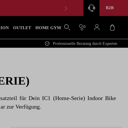
B2B
Waren
HION
OUTLET
HOME GYM
Professionelle Beratung durch Experten
ERIE)
rsatzteil für Dein IC1 (Home-Serie) Indoor Bike
lar zur Verfügung.