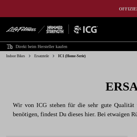
Home
Indoor Bikes
Cardio
Kraft
Fashion
Ou
springen
Zur Hauptnavigation springen
OFFIZIE
Direkt beim Hersteller kaufen
Indoor Bikes
Ersatzteile
IC1 (Home-Serie)
ERSA
Wir von ICG stehen für die sehr gute Qualität 
benötigen, findest Du dieses hier. Bei etwaigen 