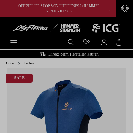
OFFIZIELLER SHOP VON LIFE FITNESS / HAMMER
CARDIO, 
alt springen
STRENGTH / ICG
Ware
Direkt beim Hersteller kaufen
Outlet
Fashion
Bildergalerie überspringen
SALE