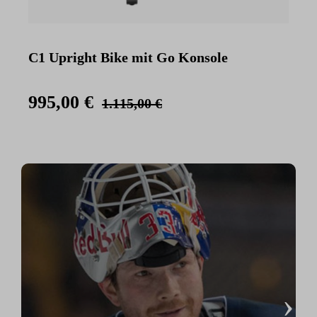
C1 Upright Bike mit Go Konsole
C
K
995,00 €
1.115,00 €
›