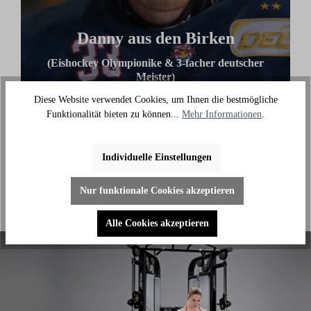
Danny aus den Birken
(Eishockey Olympionike & 3-facher deutscher
Meister)
Diese Website verwendet Cookies, um Ihnen die bestmögliche
"Ich benutze das Bike jeden Tag und es hilft mir
Funktionalität bieten zu können...
Mehr Informationen
.
außerhalb des Eises an meiner Fitness zu arbeiten."
Individuelle Einstellungen
Nur funktionale Cookies akzeptieren
Alle Cookies akzeptieren