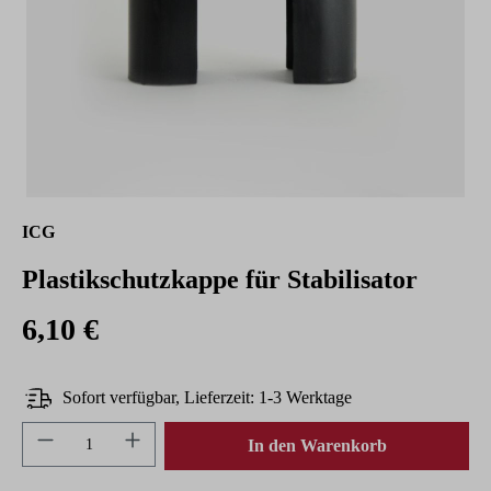
ICG
Plastikschutzkappe für Stabilisator
6,10 €
Sofort verfügbar, Lieferzeit: 1-3 Werktage
Produkt Anzahl: Gib den gewünschten Wert ein 
In den Warenkorb