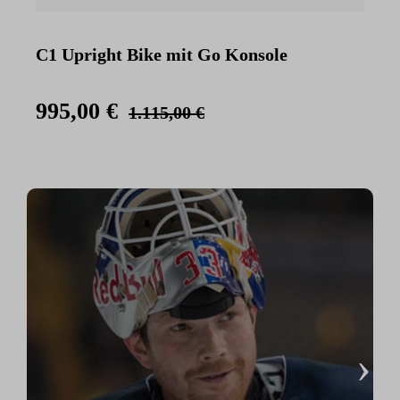
C1 Upright Bike mit Go Konsole
C
K
995,00 €
1.115,00 €
›