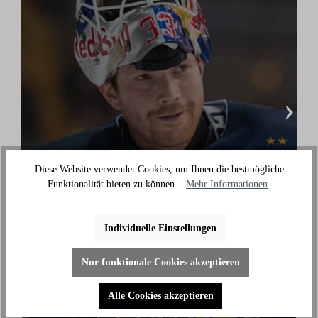
›
Diese Website verwendet Cookies, um Ihnen die bestmögliche
Danny aus den Birken
Funktionalität bieten zu können...
Mehr Informationen
.
(Eishockey Olympionike & 3-facher deutscher
Meister)
Individuelle Einstellungen
"Ich benutze das Bike jeden Tag und es hilft mir
außerhalb des Eises an meiner Fitness zu arbeiten."
Nur funktionale Cookies akzeptieren
Alle Cookies akzeptieren