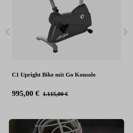
C1 Upright Bike mit Go Konsole
C
K
995,00 €
1.115,00 €