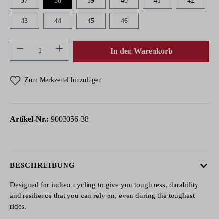
37
38
39
40
41
42
43
44
45
46
Produkt Anzahl: Gib den gewünschten Wert ein 
In den Warenkorb
Zum Merkzettel hinzufügen
Artikel-Nr.:
9003056-38
BESCHREIBUNG
Designed for indoor cycling to give you toughness, durability
and resilience that you can rely on, even during the toughest
rides.