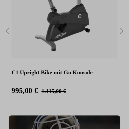
C1 Upright Bike mit Go Konsole
C
K
995,00 €
1.115,00 €