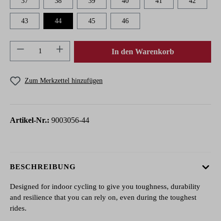
37
38
39
40
41
42
43
44
45
46
Produkt Anzahl: Gib den gewünschten Wert ein 
In den Warenkorb
Zum Merkzettel hinzufügen
Artikel-Nr.:
9003056-44
BESCHREIBUNG
Designed for indoor cycling to give you toughness, durability
and resilience that you can rely on, even during the toughest
rides.