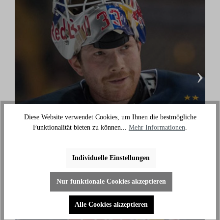
›
Diese Website verwendet Cookies, um Ihnen die bestmögliche
Danny aus den Birken
Funktionalität bieten zu können...
Mehr Informationen
.
(Eishockey Olympionike & 3-facher deutscher
Meister)
Individuelle Einstellungen
"Ich benutze das Bike jeden Tag und es hilft mir
außerhalb des Eises an meiner Fitness zu arbeiten."
Nur funktionale Cookies akzeptieren
Alle Cookies akzeptieren