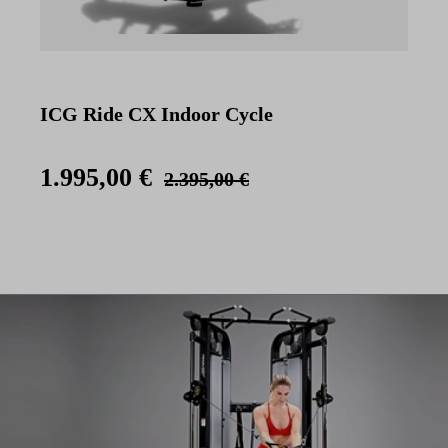
ICG Ride CX Indoor Cycle
I
1.995,00 €
2.395,00 €