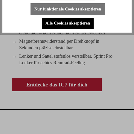
Dualer Antrieb (Keil- und Zahnriemen) für
Nur funktionale Cookies akzeptieren
gleichmäßiges Fahrgefühl auch bei hoher
Belastung
Alle Cookies akzeptieren
WattRate® TFT-Computer mit integriertem
Generator – kein Kabel, kein Batteriewechsel
Magnetbremswiderstand per Drehknopf in
Sekunden präzise einstellbar
Lenker und Sattel stufenlos verstellbar, Sprint Pro
Lenker für echtes Rennrad-Feeling
Entdecke das IC7 für dich